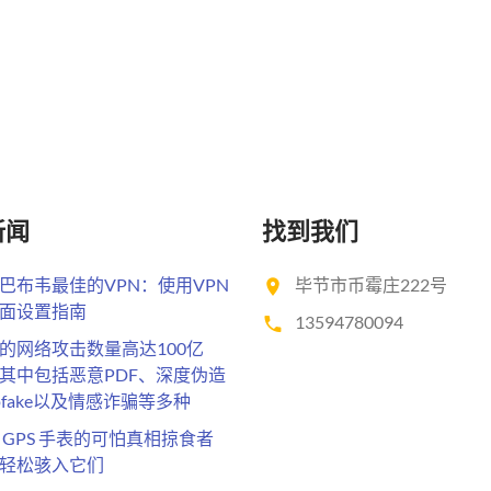
新闻
找到我们
巴布韦最佳的VPN：使用VPN
毕节市币霉庄222号
面设置指南
13594780094
的网络攻击数量高达100亿
其中包括恶意PDF、深度伪造
epfake以及情感诈骗等多种
 GPS 手表的可怕真相掠食者
轻松骇入它们