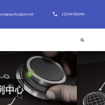
foreignpolicy@att.net
13594780094